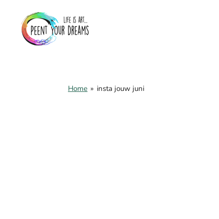
Skip
to
main
content
Home
»
insta jouw juni