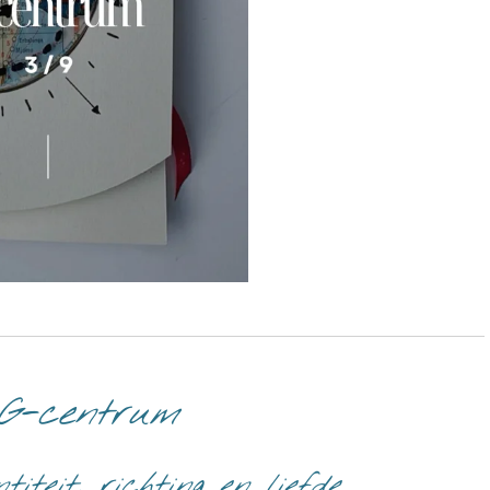
G-centrum
iteit, richting en liefde.