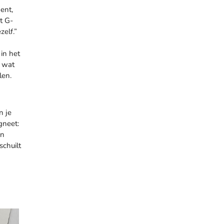
ent,
et G-
zelf.”
n
 in het
n wat
len.
n je
gneet:
en
schuilt