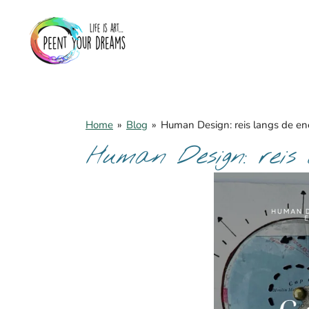
Skip
to
main
content
Home
»
Blog
»
Human Design: reis langs de en
Human Design: reis 